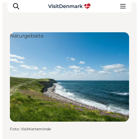
Naturgebiete
Inspiration
Regionen
Erlebnisse
Unterkünfte
Reiseplanung
Foto
:
VisitKerteminde