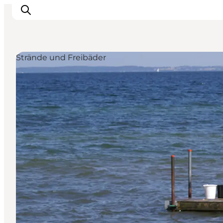
Strände und Freibäder
Inspiration
Regionen
Erlebnisse
Unterkünfte
Reiseplanung