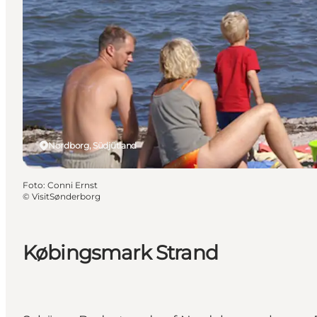
Nordborg, Südjütland
Foto
:
Conni Ernst
©
VisitSønderborg
Købingsmark Strand