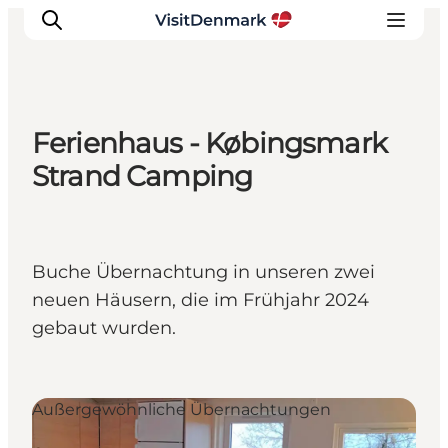
Ferienhaus - Købingsmark
Inspiration
Strand Camping
Regionen
Erlebnisse
Unterkünfte
Buche Übernachtung in unseren zwei
Reiseplanung
neuen Häusern, die im Frühjahr 2024
gebaut wurden.
Außergewöhnliche Übernachtungen