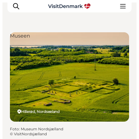
Museen
Inspiration
Regionen
Erlebnisse
Unterkünfte
Reiseplanung
Hillerød, Nordseeland
Foto
:
Museum Nordsjælland
©
VisitNordsjælland