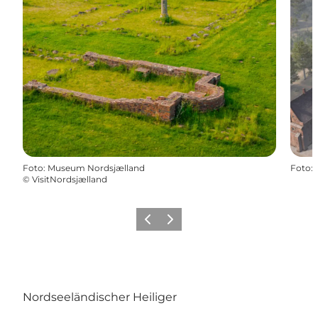
Foto
:
Museum Nordsjælland
Foto
:
©
VisitNordsjælland
Zurück
Weiter
Nordseeländischer Heiliger