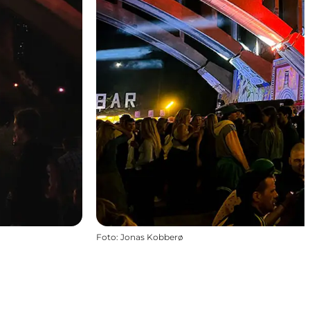
Foto
:
Jonas Kobberø