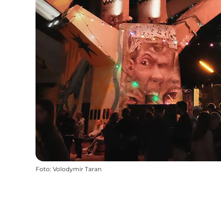
Foto
:
Volodymir Taran