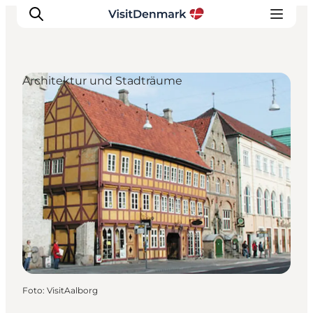
Architektur und Stadträume
Inspiration
Regionen
Erlebnisse
Unterkünfte
Reiseplanung
Foto
:
VisitAalborg