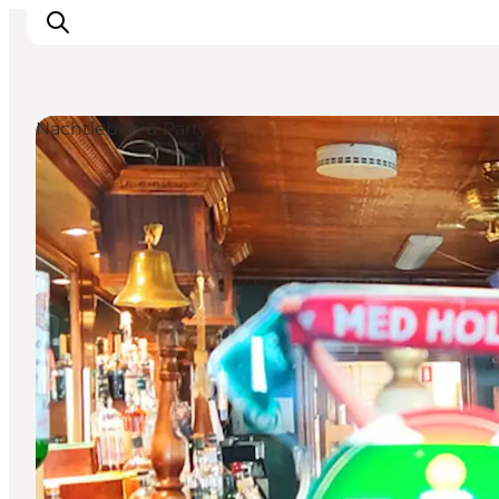
Nachtleben & Party
Inspiration
Regionen
Erlebnisse
Unterkünfte
Reiseplanung