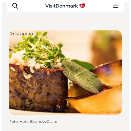
Restaurants
Inspiration
Regionen
Erlebnisse
Unterkünfte
Reiseplanung
Foto
:
Hotel BramslevGaard