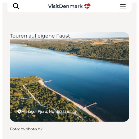
Touren auf eigene Faust
Inspiration
Regionen
Erlebnisse
Unterkünfte
Reiseplanung
Mariager Fjord, Nordjütland
Foto
:
dvphoto.dk