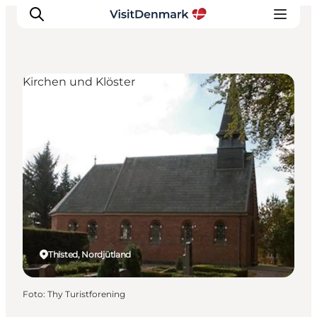
Kirchen und Klöster
Inspiration
Regionen
Erlebnisse
Unterkünfte
Reiseplanung
Thisted, Nordjütland
Foto
:
Thy Turistforening