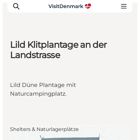
Lild Klitplantage an der
Inspiration
Landstrasse
Regionen
Erlebnisse
Unterkünfte
Lild Düne Plantage mit
Reiseplanung
Naturcampingplatz.
Shelters & Naturlagerplätze