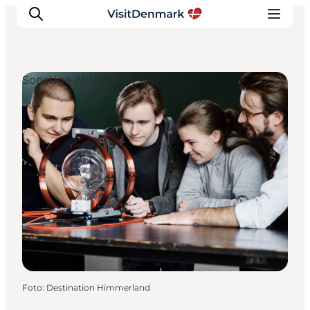
Sonstige Aktivitäten
Inspiration
Regionen
Erlebnisse
Unterkünfte
Reiseplanung
Foto
:
Destination Himmerland