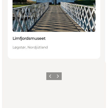
Nachhaltig
Limfjordsmuseet
Løgstør, Nordjütland
Zurück
Weiter