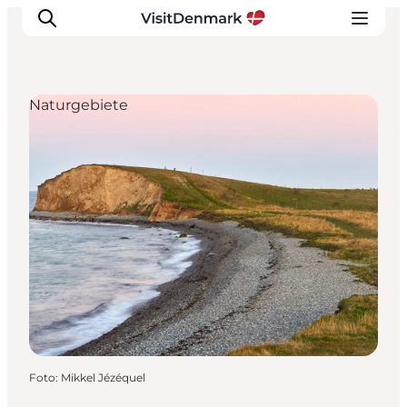
Naturgebiete
Inspiration
Regionen
Erlebnisse
Unterkünfte
Reiseplanung
Foto
:
Mikkel Jézéquel