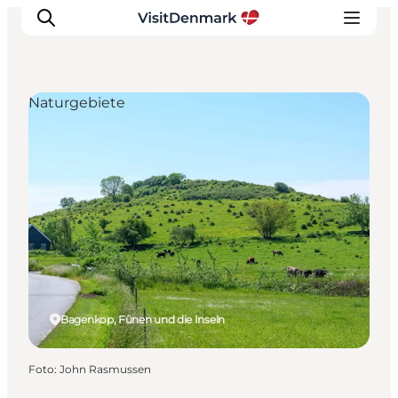
Naturgebiete
Inspiration
Regionen
Erlebnisse
Unterkünfte
Reiseplanung
Bagenkop, Fünen und die Inseln
Foto
:
John Rasmussen