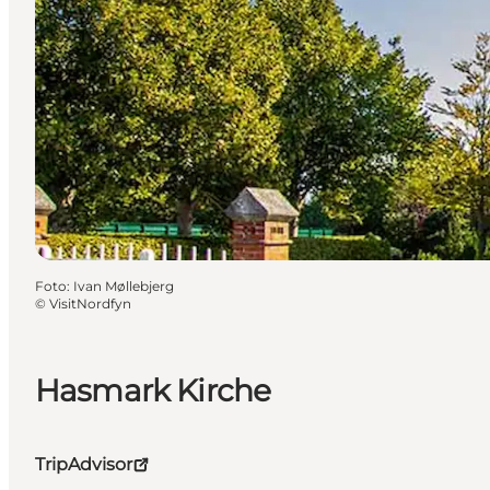
Foto
:
Ivan Møllebjerg
©
VisitNordfyn
Hasmark Kirche
TripAdvisor