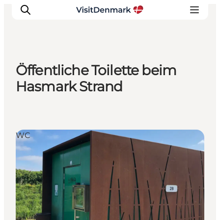
Öffentliche Toilette beim
Inspiration
Hasmark Strand
Regionen
Erlebnisse
Unterkünfte
WC
Reiseplanung