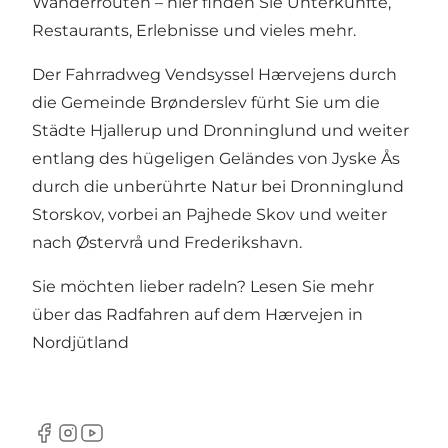
Wanderrouten – hier finden Sie Unterkünfte,
Restaurants, Erlebnisse und vieles mehr.
Der Fahrradweg Vendsyssel Hærvejens durch
die Gemeinde Brønderslev fürht Sie um die
Städte Hjallerup und Dronninglund und weiter
entlang des hügeligen Geländes von
Jyske Ås
durch die unberührte Natur bei Dronninglund
Storskov, vorbei an Pajhede Skov und weiter
nach Østervrå und Frederikshavn.
Sie möchten lieber radeln? Lesen Sie mehr
über das Radfahren auf dem Hærvejen in
Nordjütland
Facebook
Instagram
YouTube