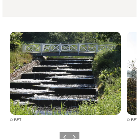
©
BET
©
BET
Zurück
Weiter