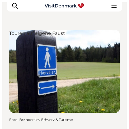
Touren auf eigene Faust
Inspiration
Regionen
Erlebnisse
Unterkünfte
Reiseplanung
Foto
:
Brønderslev Erhverv & Turisme