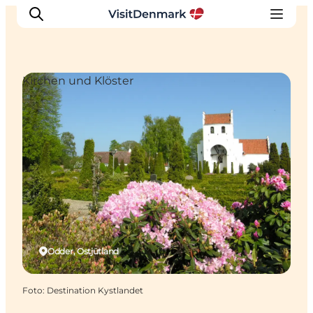
Kirchen und Klöster
Inspiration
Regionen
Erlebnisse
Unterkünfte
Reiseplanung
Odder, Ostjütland
Foto
:
Destination Kystlandet