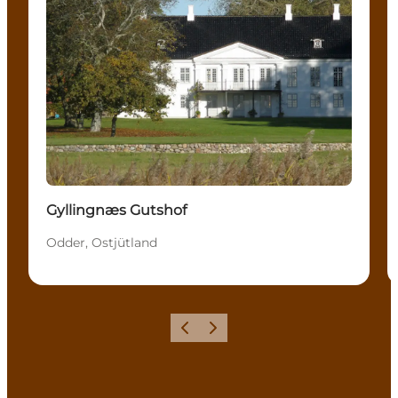
Gyllingnæs Gutshof
Odder, Ostjütland
Zurück
Weiter