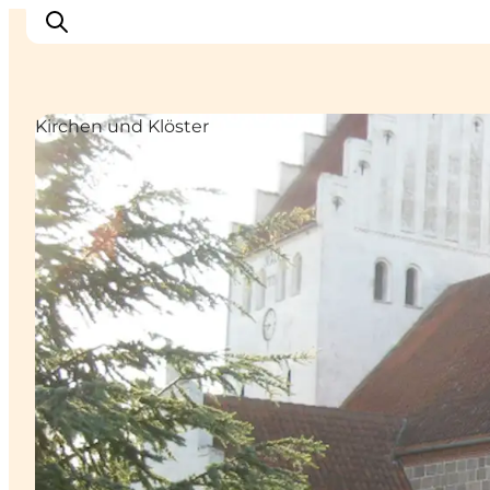
Kirchen und Klöster
Inspiration
Regionen
Erlebnisse
Unterkünfte
Reiseplanung