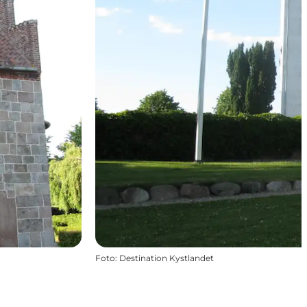
Foto
:
Destination Kystlandet