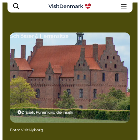
Schlösser & Herrensitze
Inspiration
Regionen
Erlebnisse
Unterkünfte
Reiseplanung
Ørbæk, Fünen und die Inseln
Foto
:
VisitNyborg