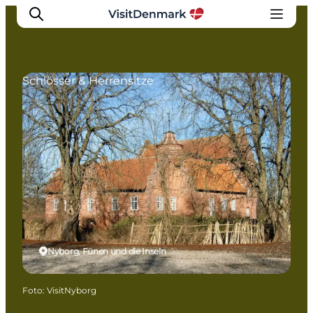
Schlösser & Herrensitze
Inspiration
Regionen
Erlebnisse
Unterkünfte
Reiseplanung
Nyborg, Fünen und die Inseln
Foto
:
VisitNyborg