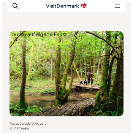
Touren auf eigene Faust
Inspiration
Regionen
Erlebnisse
Unterkünfte
Reiseplanung
Foto
:
Jakob Vingtoft
©
VisitVejle