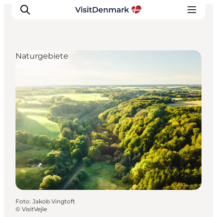
Naturgebiete
Inspiration
Regionen
Erlebnisse
Unterkünfte
Reiseplanung
Foto
:
Jakob Vingtoft
©
VisitVejle