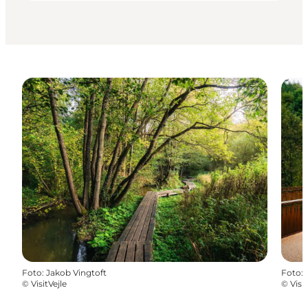
Foto
:
Jakob Vingtoft
Foto
:
©
VisitVejle
©
Visit