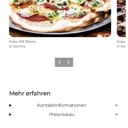
Foto
:
PR Photo
Foto
:
©
Gorm's
©
Gor
Zurück
Weiter
Mehr erfahren
Kontaktinformationen
Preisniveau