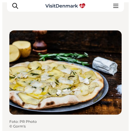
Restaurants
Inspiration
Regionen
Erlebnisse
Unterkünfte
Reiseplanung
Foto
:
PR Photo
©
Gorm's