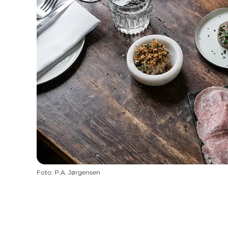
Foto
:
P.A. Jørgensen