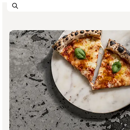
Restaurants
Inspiration
Regionen
Erlebnisse
Unterkünfte
Reiseplanung