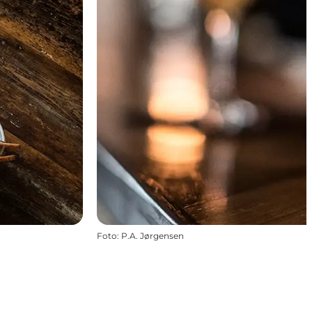
Foto
:
P.A. Jørgensen