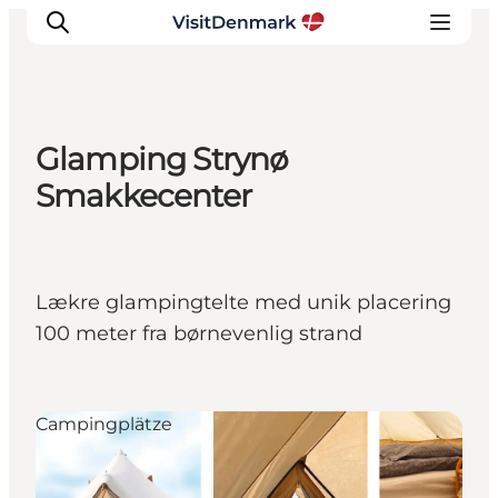
Glamping Strynø
Inspiration
Smakkecenter
Regionen
Erlebnisse
Unterkünfte
Lækre glampingtelte med unik placering
Reiseplanung
100 meter fra børnevenlig strand
Campingplätze