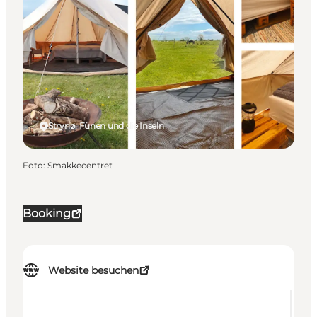
Strynø, Fünen und die Inseln
Foto
:
Smakkecentret
Booking
Website besuchen