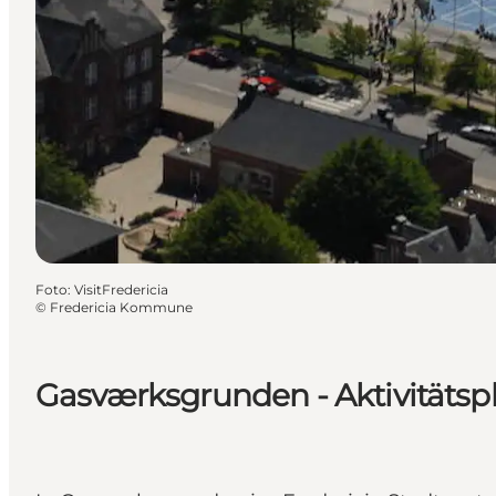
Foto
:
VisitFredericia
©
Fredericia Kommune
Gasværksgrunden - Aktivitätspl