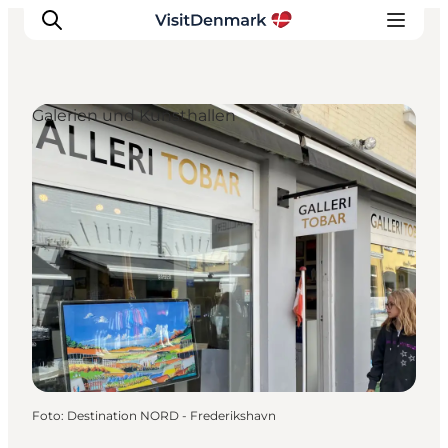
Galerien und Kunsthallen
Inspiration
Regionen
Erlebnisse
Unterkünfte
Reiseplanung
Foto
:
Destination NORD - Frederikshavn