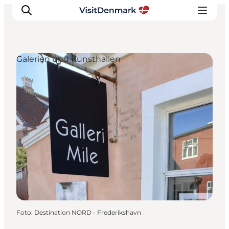
Galerien und Kunsthallen
Inspiration
Regionen
Erlebnisse
Unterkünfte
Reiseplanung
Foto
:
Destination NORD - Frederikshavn