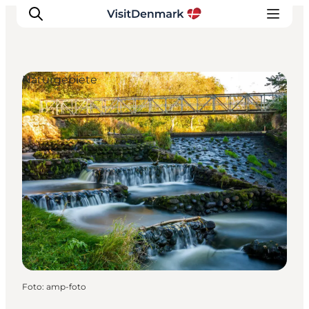
Naturgebiete
Inspiration
Regionen
Erlebnisse
Unterkünfte
Reiseplanung
Foto
:
amp-foto