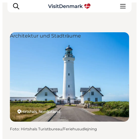
Architektur und Stadträume
Inspiration
Regionen
Erlebnisse
Unterkünfte
Reiseplanung
Hirtshals, Nordjütland
Foto
:
Hirtshals Turistbureau/Feriehusudlejning