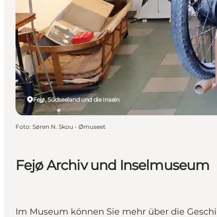
Fejø, Südseeland und die Inseln
Foto
:
Søren N. Skou - Ømuseet
Fejø Archiv und Inselmuseum
Im Museum können Sie mehr über die Geschicht