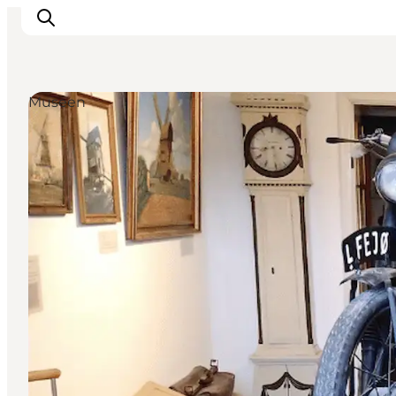
Museen
Inspiration
Regionen
Erlebnisse
Unterkünfte
Reiseplanung