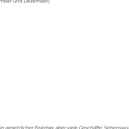
mber und Dezember)
in gesetzlicher Feiertag, aber viele Geschäfte, Sehensw