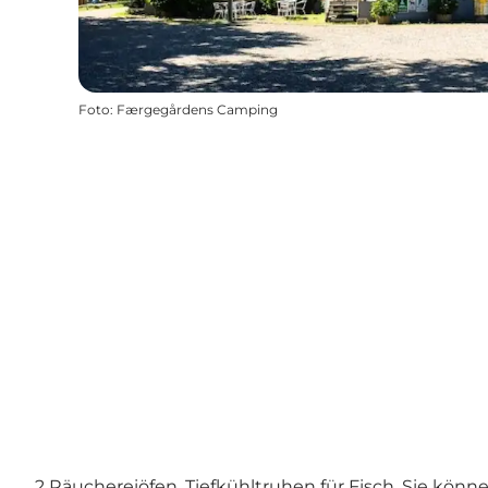
Foto
:
Færgegårdens Camping
2 Räuchereiöfen, Tiefkühltruhen für Fisch, Sie könn