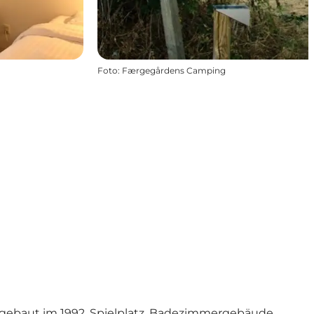
Foto
:
Færgegårdens Camping
er gebaut im 1992, Spielplatz. Badezimmergebäude