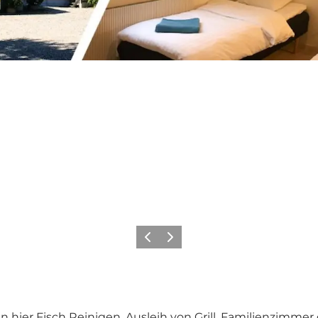
Zurück
Weiter
en hier Fisch Reinigen. Ausleih von Grill, Familienzimm