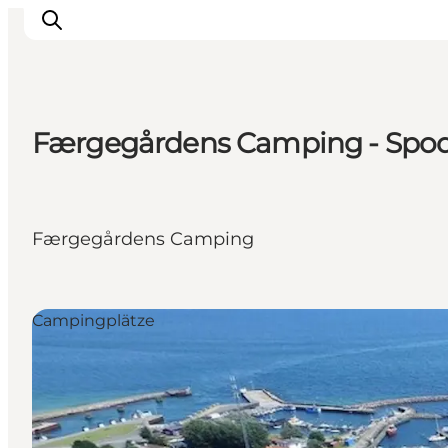
Færgegårdens Camping - Spod
Inspiration
Regionen
Erlebnisse
Færgegårdens Camping
Unterkünfte
Reiseplanung
Campingplätze