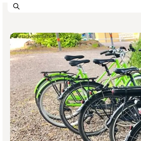
Fahrradvermieter
Inspiration
Regionen
Erlebnisse
Unterkünfte
Reiseplanung