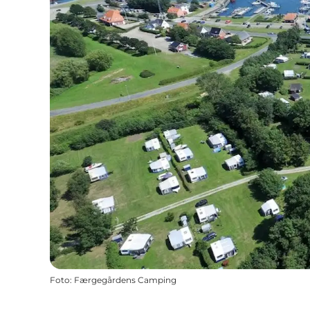
Foto
:
Færgegårdens Camping