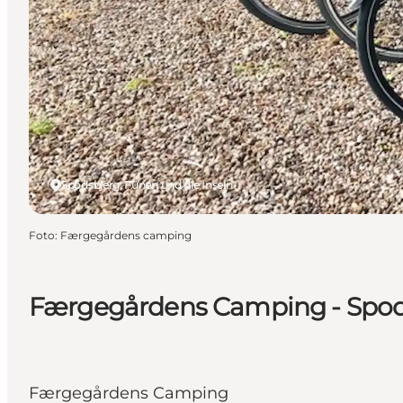
Spodsbjerg, Fünen und die Inseln
Foto
:
Færgegårdens camping
Færgegårdens Camping - Spods
Færgegårdens Camping