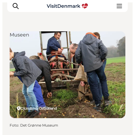
Museen
Inspiration
Regionen
Erlebnisse
Unterkünfte
Reiseplanung
Djursland, Ostjütland
Foto
:
Det Grønne Museum