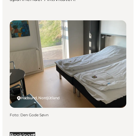
Hotels
Hadsund, Nordjütland
Foto
:
Den Gode Søvn
Booking