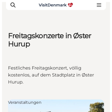
Freitagskonzerte in Øster
Inspiration
Hurup
Regionen
Erlebnisse
Unterkünfte
Festliches Freitagskonzert, völlig
Reiseplanung
kostenlos, auf dem Stadtplatz in Øster
Hurup.
Veranstaltungen