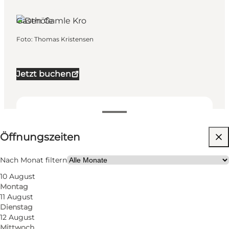
Djursland,
Ostjütland
Gasthöfe
Foto
:
Thomas Kristensen
Jetzt buchen
Öffnungszeiten anzeigen
Öffnungszeiten
Website besuchen
Nach Monat filtern
10 August
Montag
11 August
Dienstag
12 August
Mittwoch