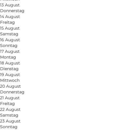
13 August
Donnerstag
14 August
Foto
:
Kirsten Semberg
Foto
:
Freitag
15 August
Samstag
16 August
Sonntag
17 August
Montag
18 August
Dienstag
19 August
Mittwoch
20 August
Donnerstag
21 August
Freitag
22 August
Zurück
Weiter
Samstag
23 August
Sonntag