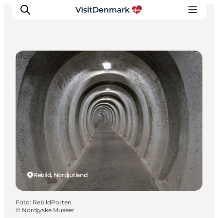
Museen
Inspiration
Regionen
Erlebnisse
Unterkünfte
Reiseplanung
Rebild, Nordjütland
Foto
:
RebildPorten
©
Nordjyske Museer