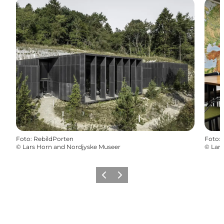
Foto
:
RebildPorten
Foto
:
©
Lars Horn and Nordjyske Museer
©
Lars
Zurück
Weiter