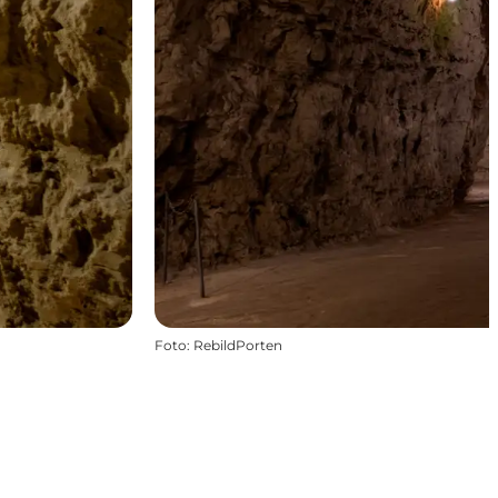
Foto
:
RebildPorten