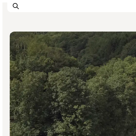
Museen
Inspiration
Regionen
Erlebnisse
Unterkünfte
Reiseplanung