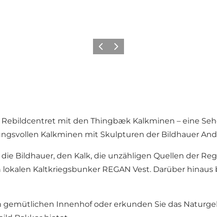
Zurück
Weiter
s
Rebildcentret
mit den Thingbæk Kalkminen – eine Sehe
mmungsvollen Kalkminen mit Skulpturen der Bildhauer A
die Bildhauer, den Kalk, die unzähligen Quellen der Re
 lokalen Kaltkriegsbunker REGAN Vest. Darüber hinaus
im gemütlichen Innenhof oder erkunden Sie das Naturg