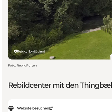
Rebild, Nordjütland
Foto
:
RebildPorten
Rebildcenter mit den Thingb
Website besuchen