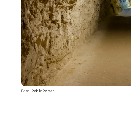
Foto
:
RebildPorten