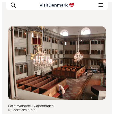
Kirchen und Klöster
Inspiration
Regionen
Erlebnisse
Unterkünfte
Reiseplanung
Foto
:
Wonderful Copenhagen
©
Christians Kirke