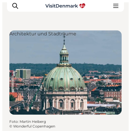
Architektur und Stadträume
Inspiration
Regionen
Erlebnisse
Unterkünfte
Reiseplanung
Foto
:
Martin Heiberg
©
Wonderful Copenhagen