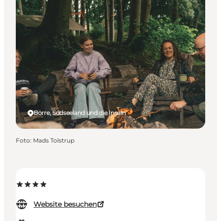
Borre, Südseeland und die Inseln
Foto
:
Mads Tolstrup
Website besuchen