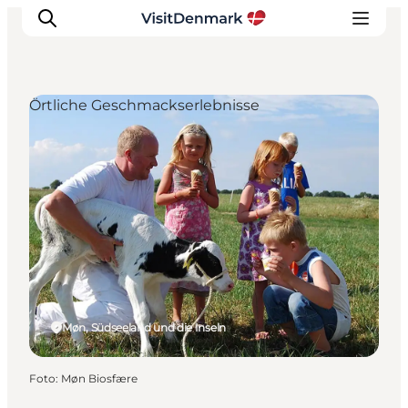
Örtliche Geschmackserlebnisse
Inspiration
Regionen
Erlebnisse
Unterkünfte
Reiseplanung
Møn, Südseeland und die Inseln
Foto
:
Møn Biosfære