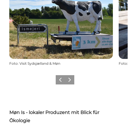
Foto
:
Visit Sydsjælland & Møn
Foto
:
Zurück
Weiter
Møn Is - l
okaler Produzent mit Blick für
Ökologie