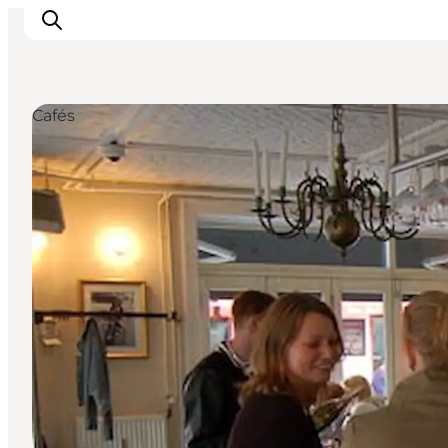
Cafés
Inspiration
Regionen
Erlebnisse
Unterkünfte
Reiseplanung