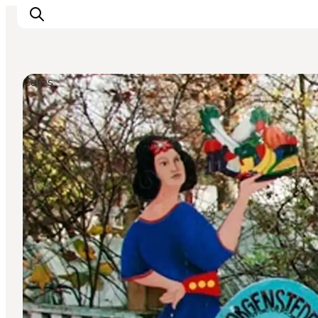
Cafés
Inspiration
Regionen
Erlebnisse
Unterkünfte
Reiseplanung