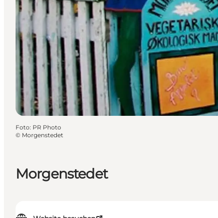
Foto
:
PR Photo
©
Morgenstedet
Morgenstedet