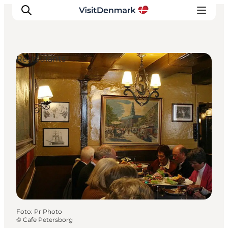
Restaurants
Inspiration
Regionen
Erlebnisse
Unterkünfte
Reiseplanung
Foto
:
Pr Photo
©
Cafe Petersborg