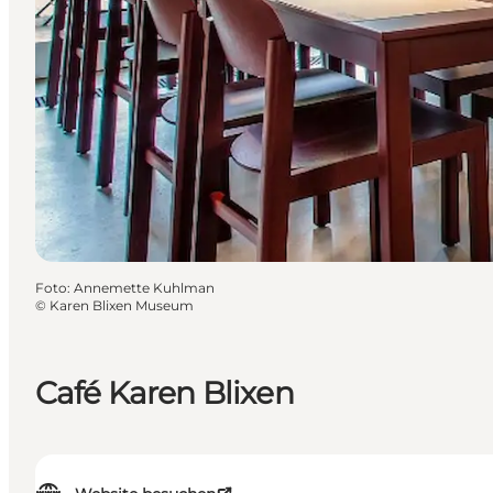
Foto
:
Annemette Kuhlman
©
Karen Blixen Museum
Café Karen Blixen