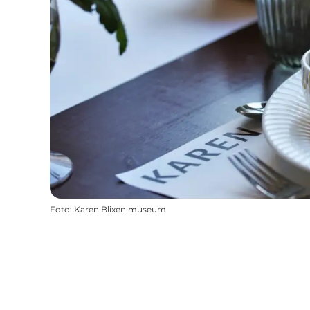
Foto
:
Karen Blixen museum