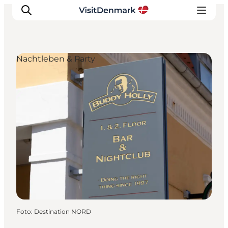
Nachtleben & Party
Inspiration
Regionen
Erlebnisse
Unterkünfte
Reiseplanung
Foto
:
Destination NORD